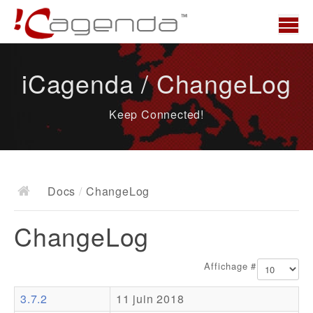
Accueil
iCagenda / ChangeLog
News
Keep Connected!
Présentation
Demo
Télécharger
Docs
/
ChangeLog
Docs
ChangeLog
ChangeLog
Documentation
Affichage #
Roadmap
3.7.2
11 juin 2018
Ressources