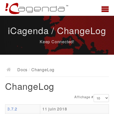
Accueil
iCagenda / ChangeLog
News
Keep Connected!
Présentation
Demo
Télécharger
Docs
/
ChangeLog
Docs
ChangeLog
ChangeLog
Documentation
Affichage #
Roadmap
3.7.2
11 juin 2018
Ressources