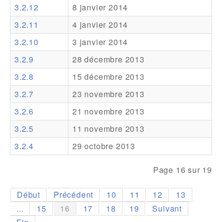
3.2.12
8 janvier 2014
Addons
3.2.11
4 janvier 2014
Theme Packs
3.2.10
3 janvier 2014
Translation Packs
3.2.9
28 décembre 2013
Support
3.2.8
15 décembre 2013
3.2.7
23 novembre 2013
Forum
3.2.6
21 novembre 2013
Support Pro
3.2.5
11 novembre 2013
3.2.4
29 octobre 2013
Page 16 sur 19
Début
Précédent
10
11
12
13
...
15
16
17
18
19
Suivant