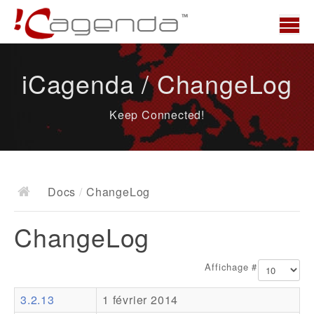
Accueil
iCagenda / ChangeLog
News
Keep Connected!
Présentation
Demo
Télécharger
Docs
/
ChangeLog
Docs
ChangeLog
ChangeLog
Documentation
Affichage #
Roadmap
3.2.13
1 février 2014
Ressources