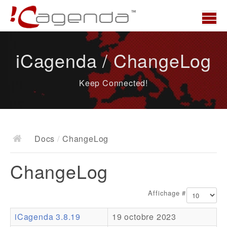
Accueil
iCagenda / ChangeLog
News
Keep Connected!
Présentation
Demo
Télécharger
Docs
/
ChangeLog
Docs
ChangeLog
ChangeLog
Documentation
Affichage #
Roadmap
iCagenda 3.8.19
19 octobre 2023
Ressources