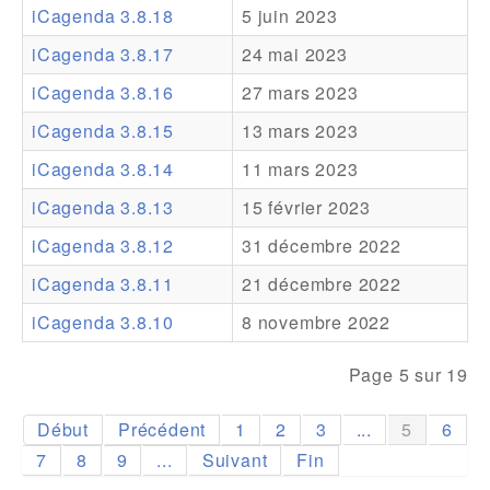
iCagenda 3.8.18
5 juin 2023
Addons
iCagenda 3.8.17
24 mai 2023
Theme Packs
iCagenda 3.8.16
27 mars 2023
Translation Packs
iCagenda 3.8.15
13 mars 2023
Support
iCagenda 3.8.14
11 mars 2023
iCagenda 3.8.13
15 février 2023
Forum
iCagenda 3.8.12
31 décembre 2022
Support Pro
iCagenda 3.8.11
21 décembre 2022
iCagenda 3.8.10
8 novembre 2022
Page 5 sur 19
Début
Précédent
1
2
3
...
5
6
7
8
9
...
Suivant
Fin