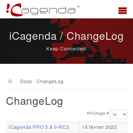
Accueil
iCagenda / ChangeLog
News
Keep Connected!
Présentation
Demo
Télécharger
Docs
/
ChangeLog
Docs
ChangeLog
ChangeLog
Documentation
Affichage #
Roadmap
iCagenda PRO 3.8.0-RC2
15 février 2022
Ressources