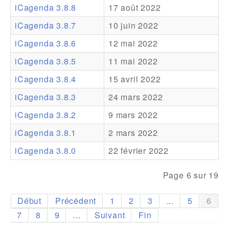
iCagenda 3.8.8
17 août 2022
Addons
iCagenda 3.8.7
10 juin 2022
Theme Packs
iCagenda 3.8.6
12 mai 2022
Translation Packs
iCagenda 3.8.5
11 mai 2022
Support
iCagenda 3.8.4
15 avril 2022
iCagenda 3.8.3
24 mars 2022
Forum
iCagenda 3.8.2
9 mars 2022
Support Pro
iCagenda 3.8.1
2 mars 2022
iCagenda 3.8.0
22 février 2022
Page 6 sur 19
Début
Précédent
1
2
3
...
5
6
7
8
9
...
Suivant
Fin