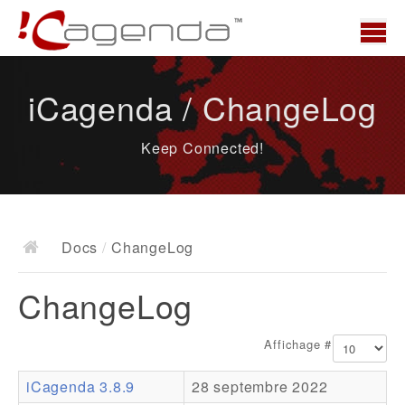
Accueil
iCagenda / ChangeLog
News
Keep Connected!
Présentation
Demo
Télécharger
Docs
/
ChangeLog
Docs
ChangeLog
ChangeLog
Documentation
Affichage #
Roadmap
iCagenda 3.8.9
28 septembre 2022
Ressources