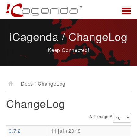
Accueil
iCagenda / ChangeLog
News
Keep Connected!
Présentation
Demo
Télécharger
Docs
/
ChangeLog
Docs
ChangeLog
ChangeLog
Documentation
Affichage #
Roadmap
3.7.2
11 juin 2018
Ressources