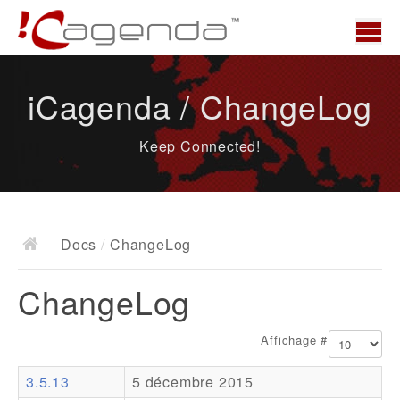
Accueil
iCagenda / ChangeLog
News
Keep Connected!
Présentation
Demo
Télécharger
Docs
/
ChangeLog
Docs
ChangeLog
ChangeLog
Documentation
Affichage #
Roadmap
3.5.13
5 décembre 2015
Ressources