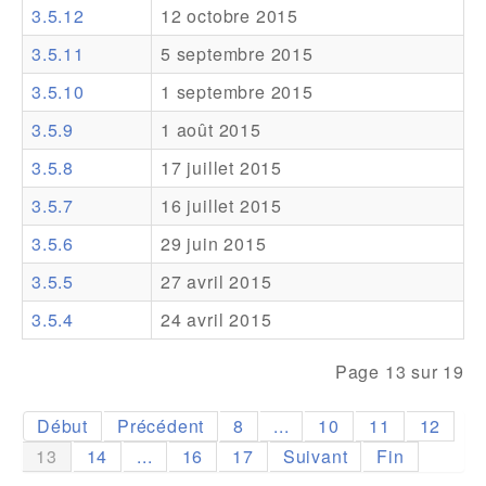
3.5.12
12 octobre 2015
Addons
3.5.11
5 septembre 2015
Theme Packs
3.5.10
1 septembre 2015
Translation Packs
3.5.9
1 août 2015
Support
3.5.8
17 juillet 2015
3.5.7
16 juillet 2015
Forum
3.5.6
29 juin 2015
Support Pro
3.5.5
27 avril 2015
3.5.4
24 avril 2015
Page 13 sur 19
Début
Précédent
8
...
10
11
12
13
14
...
16
17
Suivant
Fin