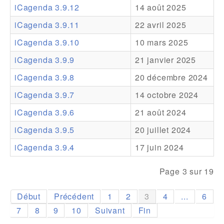
iCagenda 3.9.12
14 août 2025
Addons
iCagenda 3.9.11
22 avril 2025
Theme Packs
iCagenda 3.9.10
10 mars 2025
Translation Packs
iCagenda 3.9.9
21 janvier 2025
Support
iCagenda 3.9.8
20 décembre 2024
iCagenda 3.9.7
14 octobre 2024
Forum
iCagenda 3.9.6
21 août 2024
Support Pro
iCagenda 3.9.5
20 juillet 2024
iCagenda 3.9.4
17 juin 2024
Page 3 sur 19
Début
Précédent
1
2
3
4
...
6
7
8
9
10
Suivant
Fin