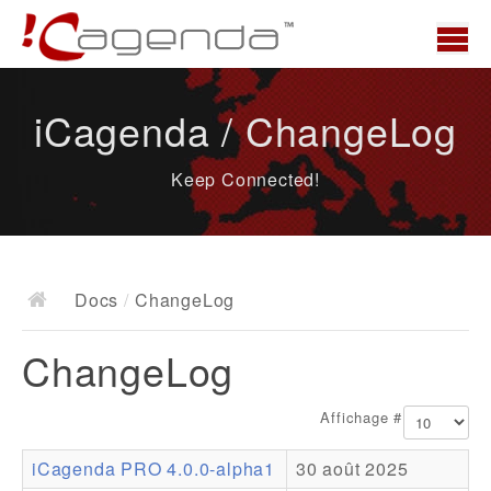
Accueil
iCagenda / ChangeLog
News
Keep Connected!
Présentation
Demo
Télécharger
Docs
/
ChangeLog
Docs
ChangeLog
ChangeLog
Documentation
Affichage #
Roadmap
iCagenda PRO 4.0.0-alpha1
30 août 2025
Ressources