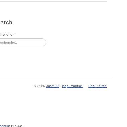
arch
hercher
© 2026
JoomliC
|
legal mention
Back to top
oomla!
Project.