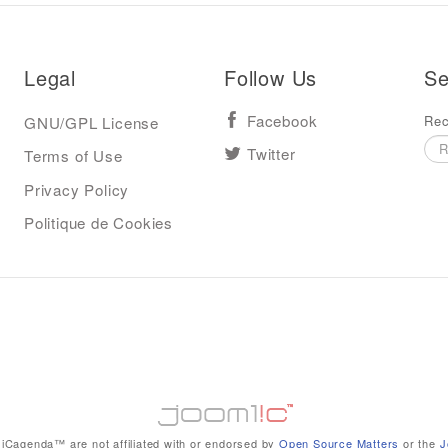
Legal
Follow Us
Se
Rec
GNU/GPL License
Facebook
Terms of Use
Twitter
Privacy Policy
Politique de Cookies
iCagenda™ are not affiliated with or endorsed by
Open Source Matters
or the
J