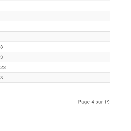
23
23
023
23
3
Page 4 sur 19