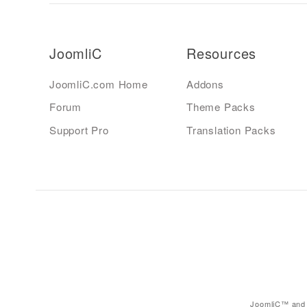
JoomliC
Resources
JoomliC.com Home
Addons
Forum
Theme Packs
Support Pro
Translation Packs
JoomliC™ and 