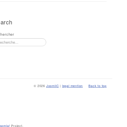
arch
hercher
© 2026
JoomliC
|
legal mention
Back to top
oomla!
Project.