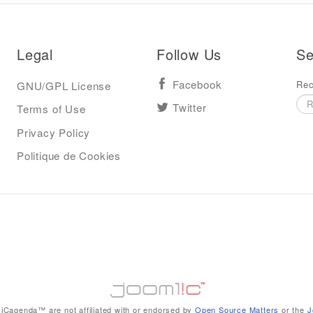
Legal
Follow Us
Se
Rec
GNU/GPL License
Facebook
Terms of Use
Twitter
Privacy Policy
Politique de Cookies
iCagenda™ are not affiliated with or endorsed by
Open Source Matters
or the
J