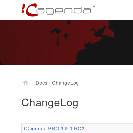
Docs
/
ChangeLog
ChangeLog
iCagenda PRO 3.8.0-RC2