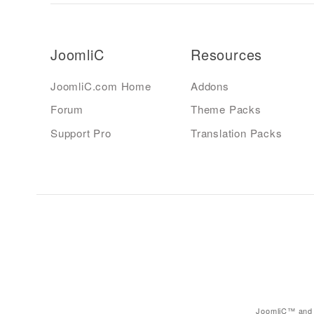
JoomliC
Resources
JoomliC.com Home
Addons
Forum
Theme Packs
Support Pro
Translation Packs
JoomliC™ and 