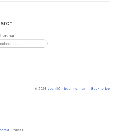
arch
hercher
© 2026
JoomliC
|
legal mention
Back to top
oomla!
Project.