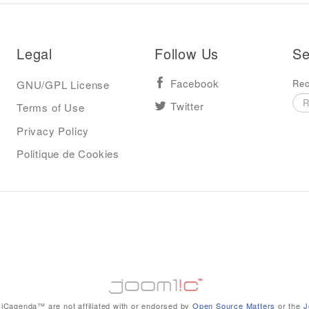
Legal
Follow Us
Se
Rec
GNU/GPL License
Facebook
Terms of Use
Twitter
Privacy Policy
Politique de Cookies
iCagenda™ are not affiliated with or endorsed by
Open Source Matters
or the
J