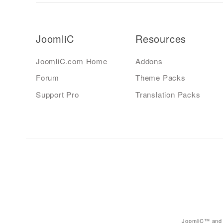
JoomliC
Resources
JoomliC.com Home
Addons
Forum
Theme Packs
Support Pro
Translation Packs
JoomliC™ and 