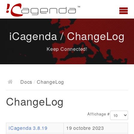
Accueil
iCagenda / ChangeLog
News
Keep Connected!
Présentation
Demo
Télécharger
Docs
/
ChangeLog
Docs
ChangeLog
ChangeLog
Documentation
Affichage #
Roadmap
iCagenda 3.8.19
19 octobre 2023
Ressources