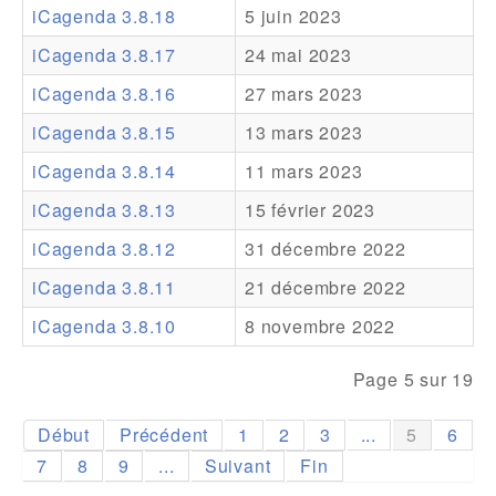
iCagenda 3.8.18
5 juin 2023
Addons
iCagenda 3.8.17
24 mai 2023
Theme Packs
iCagenda 3.8.16
27 mars 2023
Translation Packs
iCagenda 3.8.15
13 mars 2023
Support
iCagenda 3.8.14
11 mars 2023
iCagenda 3.8.13
15 février 2023
Forum
iCagenda 3.8.12
31 décembre 2022
Support Pro
iCagenda 3.8.11
21 décembre 2022
iCagenda 3.8.10
8 novembre 2022
Page 5 sur 19
Début
Précédent
1
2
3
...
5
6
7
8
9
...
Suivant
Fin