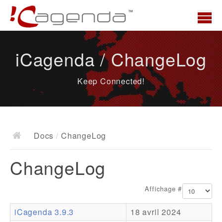
Accueil
iCagenda / ChangeLog
News
Keep Connected!
Présentation
Demo
Télécharger
Docs
/
ChangeLog
Docs
ChangeLog
ChangeLog
Documentation
Affichage #
Roadmap
iCagenda 3.9.3
18 avril 2024
Ressources