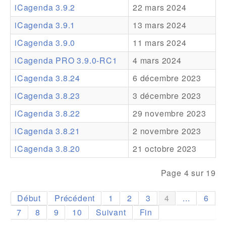
iCagenda 3.9.2
22 mars 2024
Addons
iCagenda 3.9.1
13 mars 2024
Theme Packs
iCagenda 3.9.0
11 mars 2024
Translation Packs
iCagenda PRO 3.9.0-RC1
4 mars 2024
Support
iCagenda 3.8.24
6 décembre 2023
iCagenda 3.8.23
3 décembre 2023
Forum
iCagenda 3.8.22
29 novembre 2023
Support Pro
iCagenda 3.8.21
2 novembre 2023
iCagenda 3.8.20
21 octobre 2023
Page 4 sur 19
Début
Précédent
1
2
3
4
...
6
7
8
9
10
Suivant
Fin