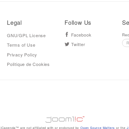
Legal
Follow Us
Se
Rec
GNU/GPL License
Facebook
Terms of Use
Twitter
Privacy Policy
Politique de Cookies
iCagenda™ are not affiliated with or endorsed by
Open Source Matters
or the
J