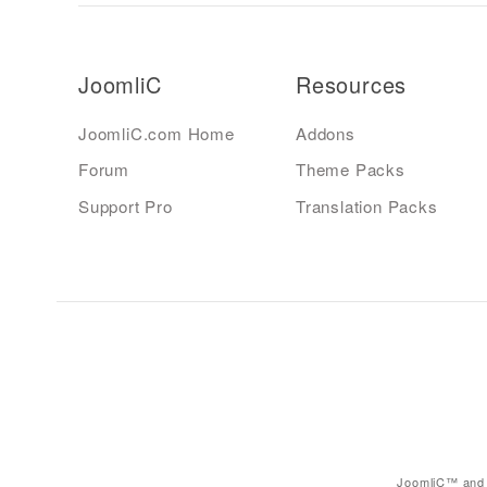
JoomliC
Resources
JoomliC.com Home
Addons
Forum
Theme Packs
Support Pro
Translation Packs
JoomliC™ and 