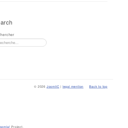
arch
hercher
© 2026
JoomliC
|
legal mention
Back to top
oomla!
Project.