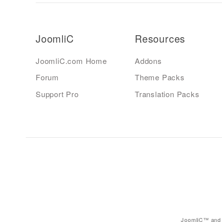
JoomliC
Resources
JoomliC.com Home
Addons
Forum
Theme Packs
Support Pro
Translation Packs
JoomliC™ and 