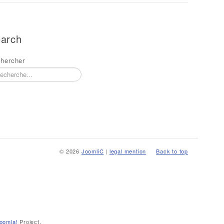
arch
hercher
© 2026
JoomliC
|
legal mention
Back to top
oomla!
Project.