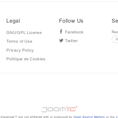
Legal
Follow Us
Se
Rec
GNU/GPL License
Facebook
Terms of Use
Twitter
Privacy Policy
Politique de Cookies
iCagenda™ are not affiliated with or endorsed by
Open Source Matters
or the
J