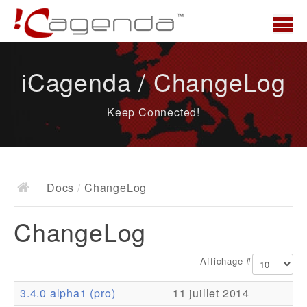
Accueil
iCagenda / ChangeLog
News
Keep Connected!
Présentation
Demo
Télécharger
Docs
/
ChangeLog
Docs
ChangeLog
ChangeLog
Documentation
Affichage #
Roadmap
3.4.0 alpha1 (pro)
11 juillet 2014
Ressources