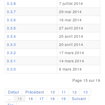
3.3.8
7 juillet 2014
Addons
3.3.7
29 mai 2014
Theme Packs
3.3.6
16 mai 2014
Translation Packs
3.3.5
27 avril 2014
Support
3.3.4
25 avril 2014
3.3.3
20 avril 2014
Forum
3.3.2
17 mars 2014
Support Pro
3.3.1
14 mars 2014
3.3.0
6 mars 2014
Page 15 sur 19
Début
Précédent
10
11
12
13
...
15
16
17
18
19
Suivant