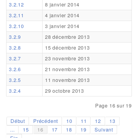
3.2.12
8 janvier 2014
Addons
3.2.11
4 janvier 2014
Theme Packs
3.2.10
3 janvier 2014
Translation Packs
3.2.9
28 décembre 2013
Support
3.2.8
15 décembre 2013
3.2.7
23 novembre 2013
Forum
3.2.6
21 novembre 2013
Support Pro
3.2.5
11 novembre 2013
3.2.4
29 octobre 2013
Page 16 sur 19
Début
Précédent
10
11
12
13
...
15
16
17
18
19
Suivant