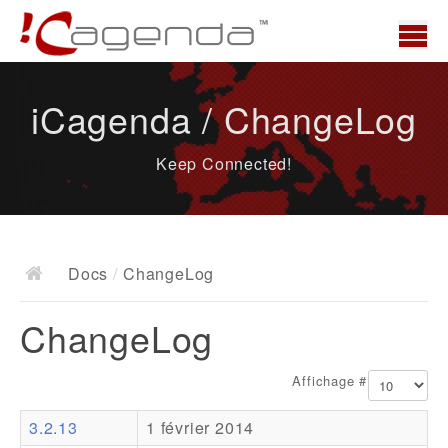
Accueil
iCagenda / ChangeLog
News
Keep Connected!
Présentation
Demo
Télécharger
Docs
/
ChangeLog
Docs
ChangeLog
ChangeLog
Documentation
Affichage #
Roadmap
3.2.13
1 février 2014
Ressources