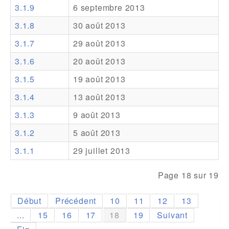
3.1.9
6 septembre 2013
Addons
3.1.8
30 août 2013
Theme Packs
3.1.7
29 août 2013
Translation Packs
3.1.6
20 août 2013
Support
3.1.5
19 août 2013
3.1.4
13 août 2013
Forum
3.1.3
9 août 2013
Support Pro
3.1.2
5 août 2013
3.1.1
29 juillet 2013
Page 18 sur 19
Début
Précédent
10
11
12
13
...
15
16
17
18
19
Suivant