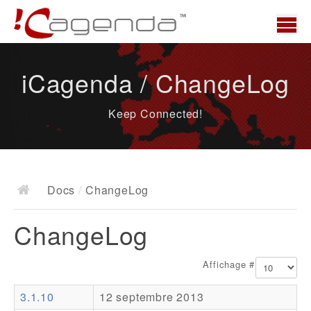
Accueil
iCagenda / ChangeLog
News
Keep Connected!
Présentation
Demo
Télécharger
Docs
/
ChangeLog
Docs
ChangeLog
ChangeLog
Documentation
Affichage #
Roadmap
3.1.10
12 septembre 2013
Ressources