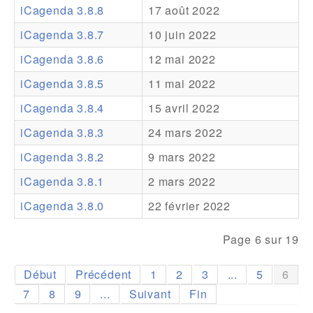
iCagenda 3.8.8
17 août 2022
Addons
iCagenda 3.8.7
10 juin 2022
Theme Packs
iCagenda 3.8.6
12 mai 2022
Translation Packs
iCagenda 3.8.5
11 mai 2022
Support
iCagenda 3.8.4
15 avril 2022
iCagenda 3.8.3
24 mars 2022
Forum
iCagenda 3.8.2
9 mars 2022
Support Pro
iCagenda 3.8.1
2 mars 2022
iCagenda 3.8.0
22 février 2022
Page 6 sur 19
Début
Précédent
1
2
3
...
5
6
7
8
9
...
Suivant
Fin