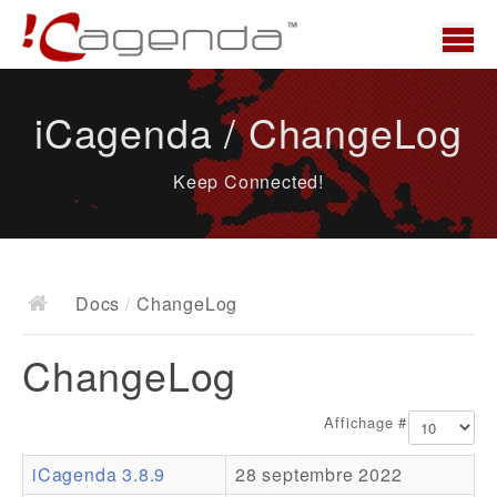
Accueil
iCagenda / ChangeLog
News
Keep Connected!
Présentation
Demo
Télécharger
Docs
/
ChangeLog
Docs
ChangeLog
ChangeLog
Documentation
Affichage #
Roadmap
iCagenda 3.8.9
28 septembre 2022
Ressources