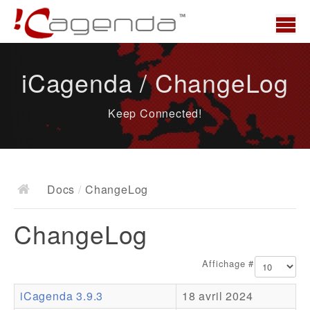
Accueil
iCagenda / ChangeLog
News
Keep Connected!
Présentation
Demo
Télécharger
Docs
/
ChangeLog
Docs
ChangeLog
ChangeLog
Documentation
Affichage #
Roadmap
iCagenda 3.9.3
18 avril 2024
Ressources