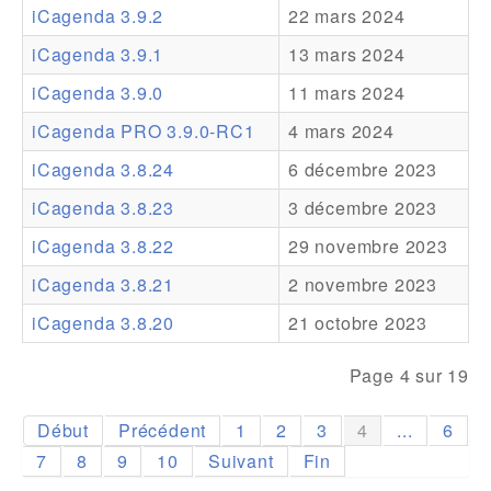
iCagenda 3.9.2
22 mars 2024
Addons
iCagenda 3.9.1
13 mars 2024
Theme Packs
iCagenda 3.9.0
11 mars 2024
Translation Packs
iCagenda PRO 3.9.0-RC1
4 mars 2024
Support
iCagenda 3.8.24
6 décembre 2023
iCagenda 3.8.23
3 décembre 2023
Forum
iCagenda 3.8.22
29 novembre 2023
Support Pro
iCagenda 3.8.21
2 novembre 2023
iCagenda 3.8.20
21 octobre 2023
Page 4 sur 19
Début
Précédent
1
2
3
4
...
6
7
8
9
10
Suivant
Fin