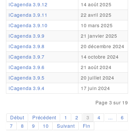
iCagenda 3.9.12
14 août 2025
Addons
iCagenda 3.9.11
22 avril 2025
Theme Packs
iCagenda 3.9.10
10 mars 2025
Translation Packs
iCagenda 3.9.9
21 janvier 2025
Support
iCagenda 3.9.8
20 décembre 2024
iCagenda 3.9.7
14 octobre 2024
Forum
iCagenda 3.9.6
21 août 2024
Support Pro
iCagenda 3.9.5
20 juillet 2024
iCagenda 3.9.4
17 juin 2024
Page 3 sur 19
Début
Précédent
1
2
3
4
...
6
7
8
9
10
Suivant
Fin