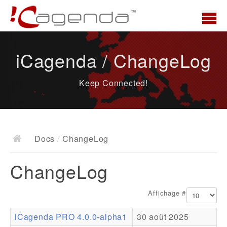
Accueil
iCagenda / ChangeLog
News
Keep Connected!
Présentation
Demo
Télécharger
Docs
/
ChangeLog
Docs
ChangeLog
ChangeLog
Documentation
Affichage #
Roadmap
iCagenda PRO 4.0.0-alpha1
30 août 2025
Ressources