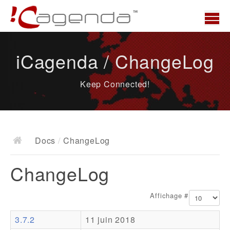
Accueil
iCagenda / ChangeLog
News
Keep Connected!
Présentation
Demo
Télécharger
Docs
/
ChangeLog
Docs
ChangeLog
ChangeLog
Documentation
Affichage #
Roadmap
3.7.2
11 juin 2018
Ressources