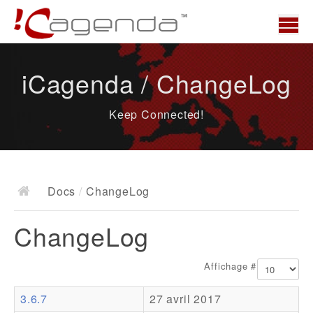
Accueil
iCagenda / ChangeLog
News
Keep Connected!
Présentation
Demo
Télécharger
Docs
/
ChangeLog
Docs
ChangeLog
ChangeLog
Documentation
Affichage #
Roadmap
3.6.7
27 avril 2017
Ressources