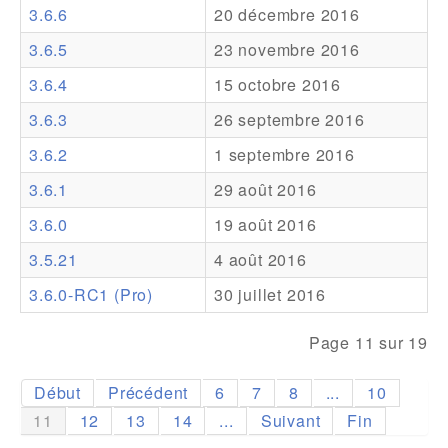
3.6.6
20 décembre 2016
Addons
3.6.5
23 novembre 2016
Theme Packs
3.6.4
15 octobre 2016
Translation Packs
3.6.3
26 septembre 2016
Support
3.6.2
1 septembre 2016
3.6.1
29 août 2016
Forum
3.6.0
19 août 2016
Support Pro
3.5.21
4 août 2016
3.6.0-RC1 (Pro)
30 juillet 2016
Page 11 sur 19
Début
Précédent
6
7
8
...
10
11
12
13
14
...
Suivant
Fin