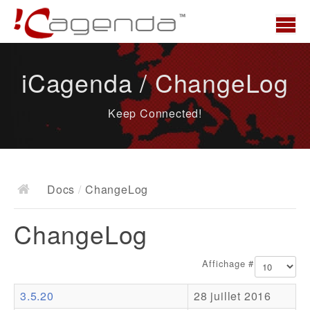
Accueil
iCagenda / ChangeLog
News
Keep Connected!
Présentation
Demo
Télécharger
Docs
/
ChangeLog
Docs
ChangeLog
ChangeLog
Documentation
Affichage #
Roadmap
3.5.20
28 juillet 2016
Ressources