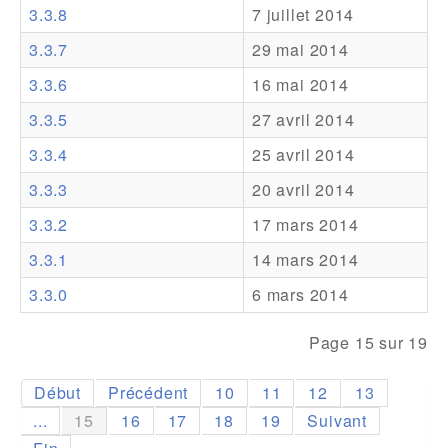
3.3.8
7 juillet 2014
Addons
3.3.7
29 mai 2014
Theme Packs
3.3.6
16 mai 2014
Translation Packs
3.3.5
27 avril 2014
Support
3.3.4
25 avril 2014
3.3.3
20 avril 2014
Forum
3.3.2
17 mars 2014
Support Pro
3.3.1
14 mars 2014
3.3.0
6 mars 2014
Page 15 sur 19
Début
Précédent
10
11
12
13
...
15
16
17
18
19
Suivant