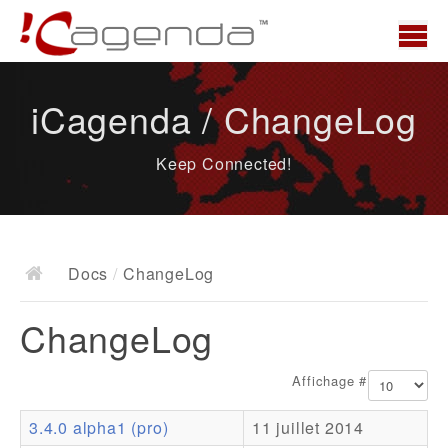
Accueil
iCagenda / ChangeLog
News
Keep Connected!
Présentation
Demo
Télécharger
Docs
/
ChangeLog
Docs
ChangeLog
ChangeLog
Documentation
Affichage #
Roadmap
3.4.0 alpha1 (pro)
11 juillet 2014
Ressources