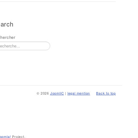
arch
hercher
© 2026
JoomliC
|
legal mention
Back to top
oomla!
Project.