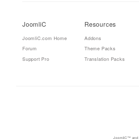
JoomliC
Resources
JoomliC.com Home
Addons
Forum
Theme Packs
Support Pro
Translation Packs
JoomliC™ and 