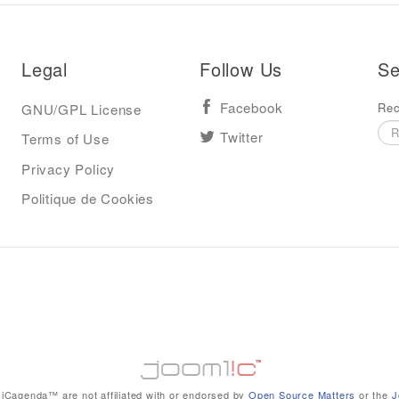
Legal
Follow Us
Se
Rec
GNU/GPL License
Facebook
Terms of Use
Twitter
Privacy Policy
Politique de Cookies
iCagenda™ are not affiliated with or endorsed by
Open Source Matters
or the
J