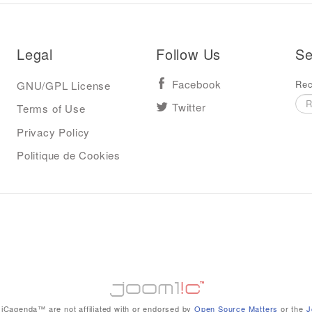
Legal
Follow Us
Se
Rec
GNU/GPL License
Facebook
Terms of Use
Twitter
Privacy Policy
Politique de Cookies
iCagenda™ are not affiliated with or endorsed by
Open Source Matters
or the
J