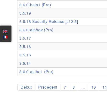
3.6.0-beta1 (Pro)
3.5.19
3.5.18 Security Release [J! 2.5]
3.6.0-alpha2 (Pro)
3.5.17
3.5.16
3.5.15
3.5.14
3.6.0-alpha1 (Pro)
Début
Précédent
7
8
...
10
1