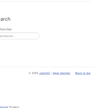
arch
hercher
© 2026
JoomliC
|
legal mention
Back to top
oomla!
Project.