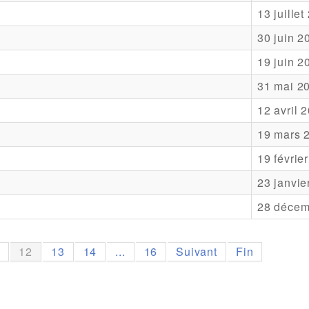
13 juillet
30 juin 2
19 juin 2
31 mai 2
12 avril 
19 mars 
19 févrie
23 janvie
28 décem
1
12
13
14
...
16
Suivant
Fin