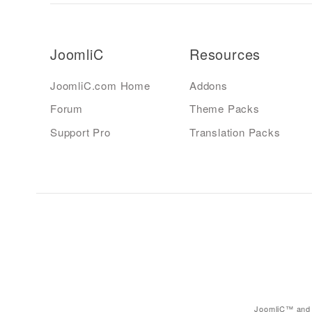
JoomliC
Resources
JoomliC.com Home
Addons
Forum
Theme Packs
Support Pro
Translation Packs
JoomliC™ and 