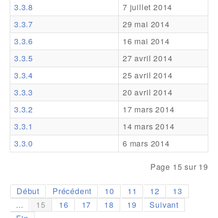
3.3.8
7 juillet 2014
Addons
3.3.7
29 mai 2014
Theme Packs
3.3.6
16 mai 2014
Translation Packs
3.3.5
27 avril 2014
Support
3.3.4
25 avril 2014
3.3.3
20 avril 2014
Forum
3.3.2
17 mars 2014
Support Pro
3.3.1
14 mars 2014
3.3.0
6 mars 2014
Page 15 sur 19
Début
Précédent
10
11
12
13
...
15
16
17
18
19
Suivant