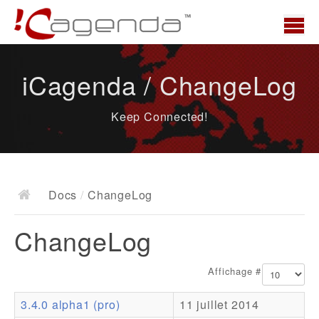
Accueil
iCagenda / ChangeLog
News
Keep Connected!
Présentation
Demo
Télécharger
Docs
/
ChangeLog
Docs
ChangeLog
ChangeLog
Documentation
Affichage #
Roadmap
3.4.0 alpha1 (pro)
11 juillet 2014
Ressources